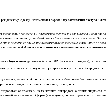
а Гражданскому кодексу РФ
изменился порядок предоставления доступа к ли
т экземпляры произведений, правомерно введенные в гражданский оборот, во 
сия автора или иного правообладателя и без выплаты вознаграждения. При 
 библиотеками во временное безвозмездное пользование, в том числе в поря
в помещениях библиотек при условии исключения возможности создать ко
ие в общественное достояние
(статья 1282 Гражданского кодекса), согласно к
ого права произведение науки, литературы или искусства, как обнародованное
достояние, может свободно использоваться любым лицом без чьего-либо согла
рство, имя автора и неприкосновенность произведения.
бнародованное произведение может быть обнародовано любым лицом, если т
раженной им в письменной форме (в завещании, письмах, дневниках и тому по