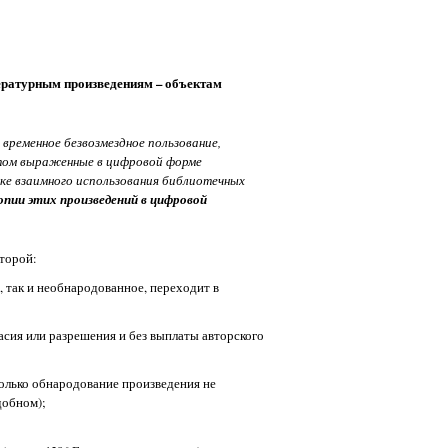
тературным произведениям – объектам
временное безвозмездное пользование,
этом выраженные в цифровой форме
дке взаимного использования библиотечных
пии этих произведений в цифровой
оторой:
, так и необнародованное, переходит в
сия или разрешения и без выплаты авторского
олько обнародование произведения не
добном);